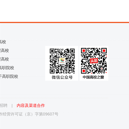
高校
程高校
程高校
高职院校
干高职院校
招聘
|
内容及渠道合作
经营许可证（京）字第09607号