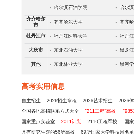
哈尔滨石油学院
哈尔滨
▪
▪
齐齐哈尔
齐齐哈尔大学
齐齐哈
▪
▪
市
牡丹江市
牡丹江医科大学
牡丹江
▪
▪
大庆市
东北石油大学
黑龙江
▪
▪
其他
东北林业大学
黑河学
▪
▪
高考实用信息
自主招生
2026招生章程
2026艺术招生
202
全国各地高招联系方式大全
"211工程"高校
"98
国家重点实验室
2011计划
2110工程军校
国家
具有研究生院的56所高校
69所国家大学科技园名单