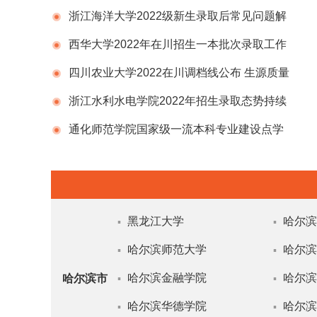
浙江海洋大学2022级新生录取后常见问题解
答汇总
西华大学2022年在川招生一本批次录取工作
启动
四川农业大学2022在川调档线公布 生源质量
稳中有升
浙江水利水电学院2022年招生录取态势持续
向好、生源质量稳中有升
通化师范学院国家级一流本科专业建设点学
前教育专业
黑龙江大学
哈尔滨
▪
▪
哈尔滨师范大学
哈尔滨
▪
▪
哈尔滨金融学院
哈尔滨
哈尔滨市
▪
▪
哈尔滨华德学院
哈尔滨
▪
▪