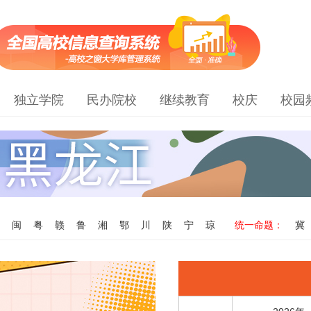
独立学院
民办院校
继续教育
校庆
校园
闽
粤
赣
鲁
湘
鄂
川
陕
宁
琼
统一命题：
冀