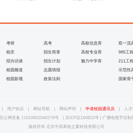
考研
高考
高校信息库
双一流
校庆
招生简章
高校专业库
985工
招办访谈
招生计划
魅力中学库
211工
校园频道
志愿填报
示范性
校园影视
政策法则
国家骨
|
用户协议
|
网站导航
|
网站声明
|
申请校园通讯员
|
人才
京公网安备 11010802040278号
|
京ICP证150823号
|
广播电视节目制作
版权所有 北京中高果校之窗科技有限公司