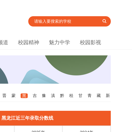
频道
校园精神
魅力中学
校园影视
晋
蒙
吉
豫
滇
黔
桂
甘
青
藏
新
黑
黑龙江近三年录取分数线