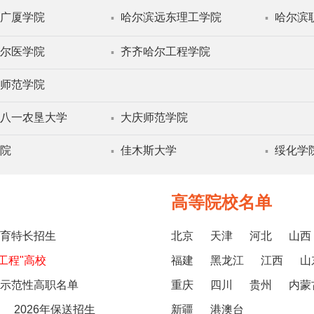
广厦学院
哈尔滨远东理工学院
哈尔滨
▪
▪
尔医学院
齐齐哈尔工程学院
▪
师范学院
八一农垦大学
大庆师范学院
▪
院
佳木斯大学
绥化学
▪
▪
高等院校名单
6体育特长招生
北京
天津
河北
山西
5工程"高校
福建
黑龙江
江西
山
示范性高职名单
重庆
四川
贵州
内蒙
2026年保送招生
新疆
港澳台